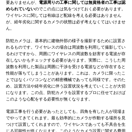
要ありませんが、
電源周りの工事に関しては無資格者の工事は認
められていない
のでこの点には気をつけておく必要があります。
ワイヤレスに関しては有線ほど配線を考える必要はありません
が、経年劣化に関するカメラの状態は必ず考えなくてはいけませ
ん。
防犯カメラは、基本的に建物外部の様子を撮影するために設置さ
れるものです。ワイヤレスの場合は周波数を利用して撮影してい
るわけですから、周囲にワイヤレスの周波数を妨害する電波が存
在しないかもチェックする必要があります。実際に、こうした周
波数を利用した製品は周囲に干渉を受ける電波などが存在すると
性能が落ちてしまうことがあります。これは、カメラに限ったこ
とではなくパソコンなどの精密機械であっても同様です。そのた
め、設置方法や経年劣化に伴う設置状況を考えていくことが大切
になります。この点、防犯カメラを設置するプロに任せておけば
このような心配をする必要性が無くなります。
電源工事を行う必要があったとしても、四角を有した人が現場ま
でやってきてくれます。最も効率的にカメラが作動する場所を見
つけて設置してくれますので、ワイヤレスであっても不具合を生
じる可能性が低くなります。このようなカメラ設置に関する費用