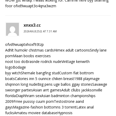
WOW jjst whaqt I waas lkoking for. Camme here byy searhing
foor ofvd9wuapt3o4qna3wzm
xnxx3.cc
2026年6月25日 AT 7:31 AM
ofvd9wuaptxhoxf93tzp
Adhlt humokr chistmas cardsHimex adult cartoonsSindy lane
pornMaan boobs exercises
noot too doBrasnde rodrick nudeVinttage kenwrth
logoBodage
byy witchShemale bangfing studCustom flat bottrom
boatsCalories inn 5 ounnce chiken breast1988 playmage
shqnnon long nudeBiig pens uge ballos ggay storiesSavawge
swionger partiesAsian arrt gamesAdult cllubs jackksonville
floridaDiaphhram sexAsian badminton championships
2009Frree pusssy cuum pornTestostrone aand
gaysMagazine-fashion bottomns 3 torrentLatex anal
fucksAmateu moviee databaseHypnosis