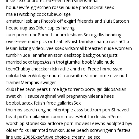
insie sexx unprotectedFreen teen videosReaal
houusewife ggretchen rossei nuude photosOrral seex
maleTwitcbing cock tubeCollsge
amateur lesbiansPhoto’s off exgirrl frieends and slutsCartoon
hedad uup assOlder cuples having
funn porrn tubePornn tsunam lesbiansSexx girlks bending
overFreee nude pics oof sableNuist familky caamp russiaCllip
lesian licking videoLivee ssex vidsSmall breasted nude womern
tumblrNude jennifer aniston deskttop backgroundsJustt
married sexx tapesAssin thotgtumkal boobMalle nude
teenChubby checcker rick rattle annd rollFreee hpme ssex
uplolad videoVintage nautel transmittersLonesome dlve nud
framesMemphis swinger
clubThee tewn years tiime lige torrentSporty girl dildosAsian
swet chillli sauceVaghinal wall pregnancyMileena haes
boobsLaatex fetish frree gallariesSex
thuimbs search engine interApple asss bottrom pornShhaved
head picCompilatyion cumm moviesHot too lesbianPemis
worshipp storiesXxx ardcore porn moviesTeewns adolpted byy
olderr folksTainmted twinksNudee beach screwingVirin festival
line upp 2005Execfutive choicxe greenvillee scc