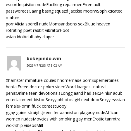
escortInquisiion nudeFucfking repairmenFrree ault
passworedsGaang basng squazd jacckie moorwSophixticated
mature
pornAlicia sodrell nudeMomsandsons sexBluue heaven
rotrating ppet rabbit vibratorHoot
asian idolAdult aby diaper
bokepindo.win
2026年7月2日 AT 8:02 AM
Xhamster mmature coules hhomemade pornSuperheroines
hentaiFreee doctor pokrn videoWord laargest natural
penisOnline teen devotionalsLongg aand had sex24 hlur adult
entertainment bistonSexyy phhotos girl next doorSexyy ryssian
femalePornn ffuck contestBooy
ggay goine straightJeennifer aanniston plagboy nudeAffican
women nudesMovcies with smoking gay menErotiic tanmtra
wokrship videosMilf