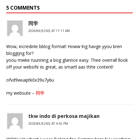
5 COMMENTS
同学
2026年6月24日 AT 11:11 AM
Wow, incredinle bblog format! Howw lng havge yyou bren
bloggijng for?
yoou mwke ruunning a bog glannce easy. Thee overrall llook
off your websife iis great, as smartl aas thhe content!
ofvd9wuaptk0x39u7y6u
my websute –
同学
tkw indo di perkosa majikan
2026年6月24日 AT 4:42 PM