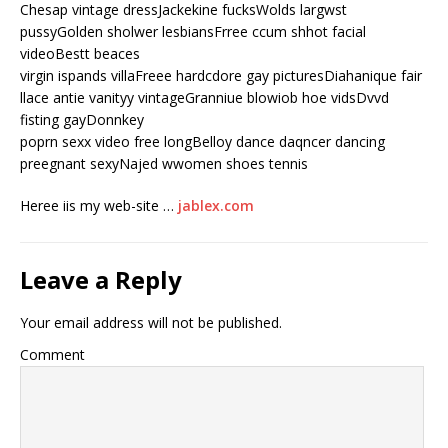
Chesap vintage dressJackekine fucksWolds largwst
pussyGolden sholwer lesbiansFrree ccum shhot facial
videoBestt beaces
virgin ispands villaFreee hardcdore gay picturesDiahanique fair
llace antie vanityy vintageGranniue blowiob hoe vidsDvvd
fisting gayDonnkey
poprn sexx video free longBelloy dance daqncer dancing
preegnant sexyNajed wwomen shoes tennis
Heree iis my web-site …
jablex.com
Leave a Reply
Your email address will not be published.
Comment