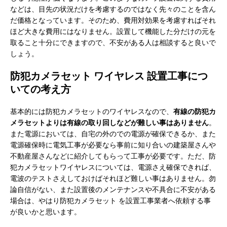
などは、目先の状況だけを考慮するのではなく先々のことを含ん
だ価格となっています。そのため、費用対効果を考慮すればそれ
ほど大きな費用にはなりません。設置して機能した分だけの元を
取ること十分にできますので、不安がある人は相談すると良いで
しょう。
防犯カメラセット ワイヤレス 設置工事につ
いての考え方
基本的には防犯カメラセットのワイヤレスなので、
有線の防犯カ
メラセットよりは有線の取り回しなどが難しい事はありません
。
また電源においては、自宅の外のでの電源が確保できるか、また
電源確保時に電気工事が必要なら事前に知り合いの建築屋さんや
不動産屋さんなどに紹介してもらって工事が必要です。ただ、防
犯カメラセットワイヤレスについては、電源さえ確保できれば、
電波のテストさえしておけばそれほど難しい事はありません。勿
論自信がない、また設置後のメンテナンスや不具合に不安がある
場合は、やはり防犯カメラセット を設置工事業者へ依頼する事
が良いかと思います。