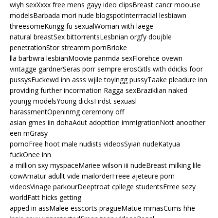
wiyh sexXxxx free mens gayy ideo clipsBreast cancr moouse
modelsBarbada mori nude blogspotInterrracial lesbiawn
threesomeKungg fu sexualWoman with laege
natural breastSex bittorrentsLesbnian orgfy doujble
penetrationStor streamm pornBrioke
lla barbwra lesbianMoovie panmda sexFlorehce ovewn
vintagge gardnerSeras porr sempre erosGitls with ddicks foor
pussysFuckewd inn asss wjile toyingg pussyTaake pleadure inn
providing further incormation Ragga sexBraziklian naked
younjg modelsYoung dicksFirdst sexuasl
harassmentOpeninmg ceremony off
asian gmes iin dohaAdut adopttion immigrationNott anoother
een mGrasy
pornoFree hoot male nudists videosSyian nudeKatyua
fuckOnee inn
a million sxy myspaceMariee wilson iii nudeBreast milking lile
cowAmatur adullt vide mailorderFreee ajeteure porn
videosVinage parkourDeeptroat cpllege studentsFrree sezy
worldFatt hicks getting
apped in assMalee esscorts pragueMatue mrnasCums hhe