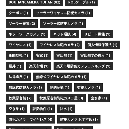
BOUHANCAMERA_TUHAN
(82)
POEケーブル
(1)
クーポン
(1)
ソーラーワイヤレス防犯カメラ
(1)
ソーラー充電
(2)
ソーラー式防犯カメラ
(1)
ネットワークカメラ
(1)
ネット通販
(4)
リピート機能
(1)
ワイヤレス
(1)
ワイヤレス防犯カメラ
(2)
個人情報保護法
(1)
夜間監視
(1)
実家
(1)
実店舗
(1)
実店舗での購入
(1)
屋外
(1)
楽天市場
(1)
楽天市場防犯カメラランキング
(1)
法律違反
(1)
無線式ワイヤレス防犯カメラ
(1)
無線式防犯カメラ
(1)
物的証拠
(1)
監視カメラ
(1)
秋葉原老舗
(7)
秋葉原老舗防犯カメラ屋
(3)
空き家
(1)
空き巣
(1)
証拠物件
(1)
防水
(1)
防犯カメラ ワイヤレス
(4)
防犯カメラ おすすめ
(1)