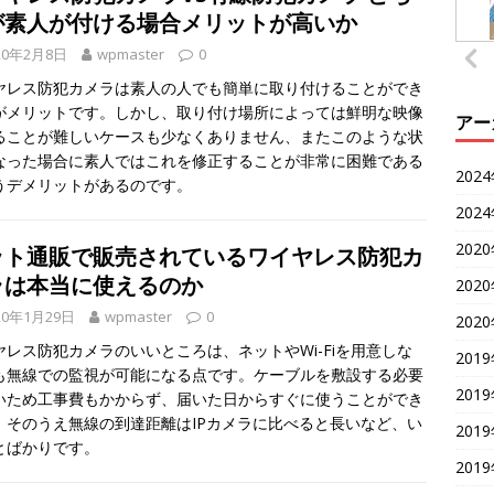
が素人が付ける場合メリットが高いか
20年2月8日
wpmaster
0
ヤレス防犯カメラは素人の人でも簡単に取り付けることができ
がメリットです。しかし、取り付け場所によっては鮮明な映像
アー
ることが難しいケースも少なくありません、またこのような状
なった場合に素人ではこれを修正することが非常に困難である
202
うデメリットがあるのです。
202
202
ット通販で販売されているワイヤレス防犯カ
ラは本当に使えるのか
202
20年1月29日
wpmaster
0
202
ヤレス防犯カメラのいいところは、ネットやWi-Fiを用意しな
201
も無線での監視が可能になる点です。ケーブルを敷設する必要
201
いため工事費もかからず、届いた日からすぐに使うことができ
。そのうえ無線の到達距離はIPカメラに比べると長いなど、い
201
とばかりです。
201