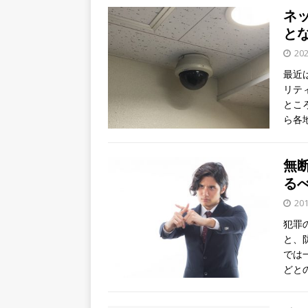
ネ
と
20
最近
リテ
とこ
ら各
無
る
20
犯罪
と、
では
どと