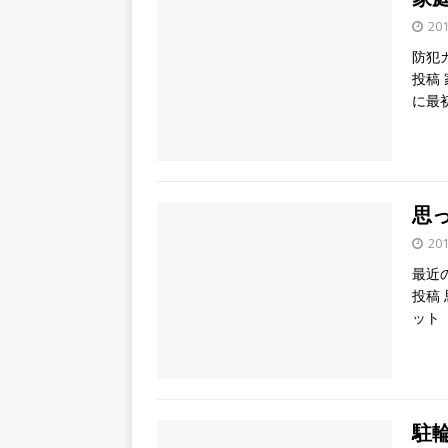
20
防犯
投稿
に最
思
20
最近
投稿
ット
駐