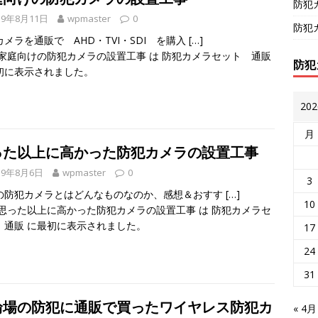
防犯
19年8月11日
wpmaster
0
防犯
カメラを通販で AHD・TVI・SDI を購入
[…]
家庭向けの防犯カメラの設置工事
は
防犯カメラセット 通販
防犯
初に表示されました。
20
月
った以上に高かった防犯カメラの設置工事
19年8月6日
wpmaster
0
3
の防犯カメラとはどんなものなのか、感想＆おすす
[…]
10
思った以上に高かった防犯カメラの設置工事
は
防犯カメラセ
 通販
に最初に表示されました。
17
24
31
輪場の防犯に通販で買ったワイヤレス防犯カ
« 4月