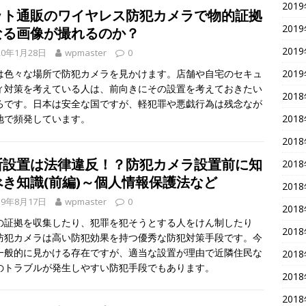
201
ット通販のワイヤレス防犯カメラで物的証拠
201
なる画像が撮れるのか？
201
20年1月28日
wpmaster
0
201
は色々な場所で防犯カメラを見かけます。店舗や自宅のセキュ
ィ対策を考えている人は、前向きにその設置を考えておきたい
201
ろです。日本は安全な国ですが、軽犯罪や悪戯行為は残念なが
201
地で頻発しています。
201
断設置は法律違反！？防犯カメラ設置前に知
201
べき知識(前編)～個人情報保護法など
201
19年8月17日
wpmaster
0
201
の証拠を収集したり、犯罪を犯そうとする人をけん制したり
201
防犯カメラは高い防犯効果を持つ優秀な防犯対策手段です。今
一般的に見かける存在ですが、適当な設置が理由で近隣住民な
201
のトラブルが発生しやすい防犯手段でもあります。
201
201