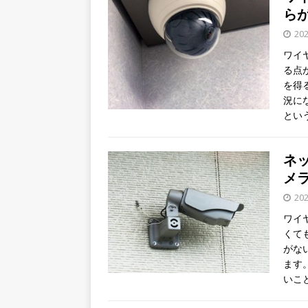
ら
20
ワイ
る点
を得
況に
とい
ネ
メ
20
ワイ
くて
がな
ます
いこ