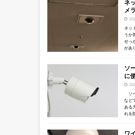
ネ
メ
20
ネッ
うか
せっ
があ
ソ
に
20
ソー
など
ある
れを
ワ