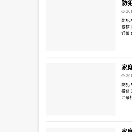
防
20
防犯
投稿
通販
家
20
防犯
投稿
に最
家