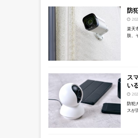
防犯
20
楽天
肢、
ス
い
20
防犯
スが