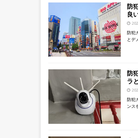
防犯
良
20
防犯
とデ
防
ラ
20
防犯
ンス