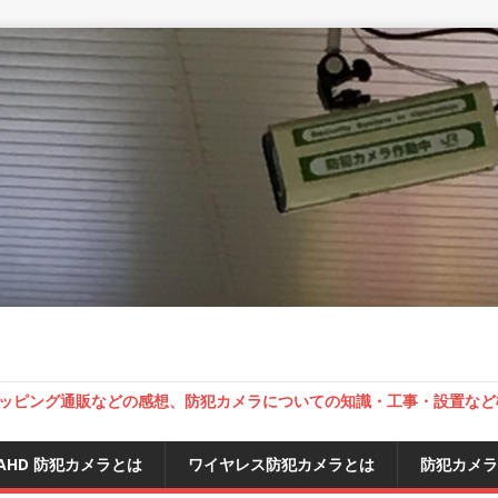
ッピング通販などの感想、防犯カメラについての知識・工事・設置など
AHD 防犯カメラとは
ワイヤレス防犯カメラとは
防犯カメラ