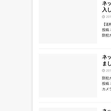
ネ
入
20
【送
投稿
防犯
ネ
ま
20
防犯
投稿
カメ
ネ