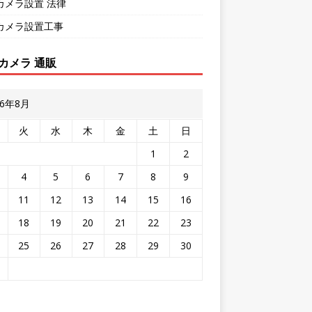
カメラ設置 法律
カメラ設置工事
カメラ 通販
26年8月
火
水
木
金
土
日
1
2
4
5
6
7
8
9
11
12
13
14
15
16
18
19
20
21
22
23
25
26
27
28
29
30