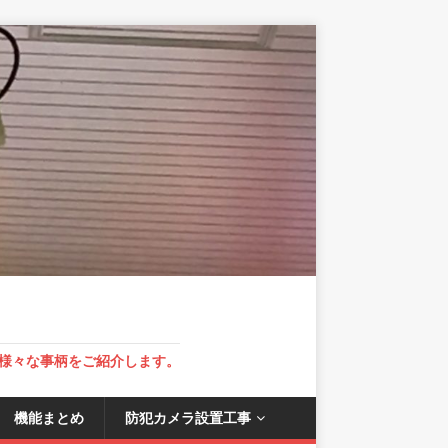
様々な事柄をご紹介します。
 機能まとめ
防犯カメラ設置工事