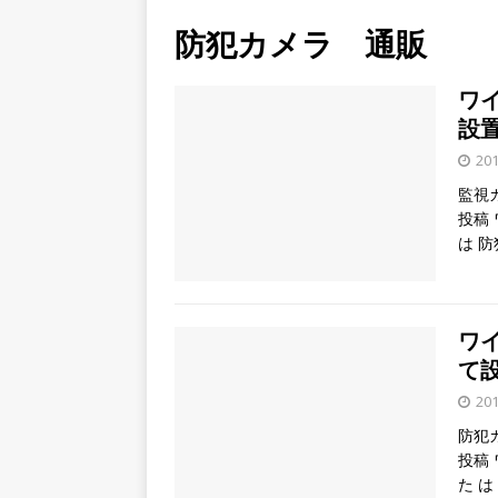
防犯カメラ 通販
ワ
設
20
監視
投稿
は
防
ワ
て
20
防犯
投稿
た
は