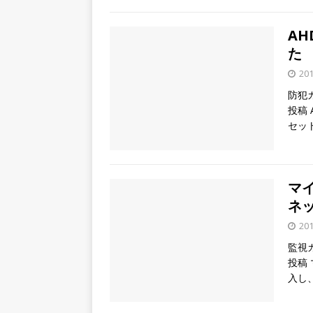
A
た
20
防犯
投稿
セッ
マ
ネ
20
監視
投稿
入し