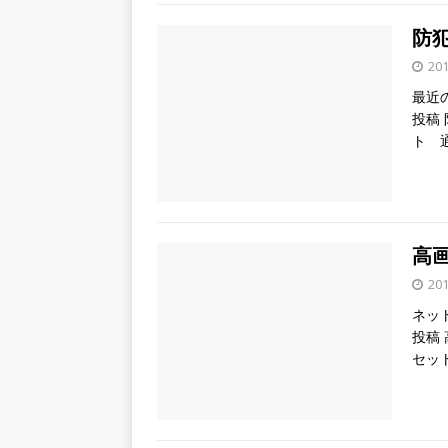
防
20
最近
投稿
ト 
高
20
ネッ
投稿
セッ