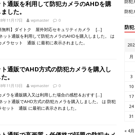
防犯
ット通販を利用して防犯カメラのAHDを購
しました。
防犯
18年11月17日
wpmaster
0
防犯
料無料】ダイトク 屋外対応セキュリティカメラ
[…]
ネット通販を利用して防犯カメラのAHDを購入しました。
は
カメラセット 通販
に最初に表示されました。
20
月
ット通販でAHD方式の防犯カメラを購入し
した。
3
18年11月13日
wpmaster
0
10
カメラを通販購入又は利用した場合の感想＆おすす
[…]
17
ネット通販でAHD方式の防犯カメラを購入しました。
は
防犯
24
ラセット 通販
に最初に表示されました。
31
« 4月
ット通販で高画質・低価格で話題の防犯カメ