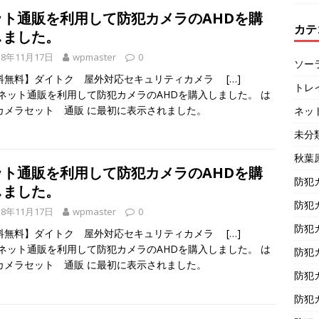
ット通販を利用して防犯カメラのAHDを購
カテ
しました。
18年11月17日
wpmaster
0
ソー
料無料】ダイトク 屋外対応セキュリティカメラ
[…]
トレ
ネット通販を利用して防犯カメラのAHDを購入しました。
は
カメラセット 通販
に最初に表示されました。
ネッ
未分
秋葉
ット通販を利用して防犯カメラのAHDを購
防犯
しました。
防犯
18年11月17日
wpmaster
0
防犯
料無料】ダイトク 屋外対応セキュリティカメラ
[…]
ネット通販を利用して防犯カメラのAHDを購入しました。
は
防犯
カメラセット 通販
に最初に表示されました。
防犯
防犯