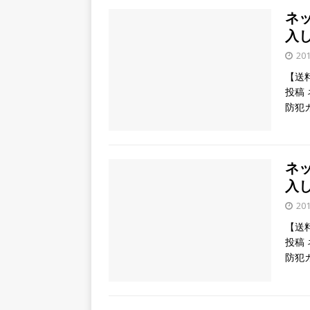
ネ
入
20
【送
投稿
防犯
ネ
入
20
【送
投稿
防犯