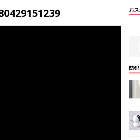
180429151239
おス
防犯